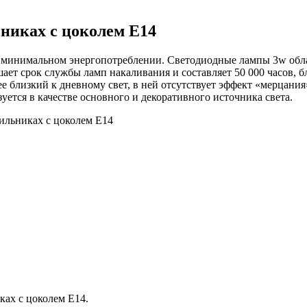
никах с цоколем E14
ри минимальном энергопотреблении. Светодиодные лампы 3w об
 срок службы ламп накаливания и составляет 50 000 часов, благ
лее близкий к дневному свет, в ней отсутствует эффект «мерца
уется в качестве основного и декоративного источника света.
ильниках с цоколем E14
ах с цоколем E14.