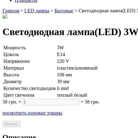
Планшеты
Главная
>
LED лампы
>
Бытовые
>
Светодиодная лампа(LED) 
Светодиодная лампа(LED) 3W
Мощность
3W
Цоколь
E14
Напряжение
220 V
Материал
пластик/алюминий
Высота
108 мм
Диаметр
39 мм
Количество светодиодов
6 smd
Цвет свечения
теплый белый
58 грн.
×
=
58 грн.
посмотреть похожие товары
Описание