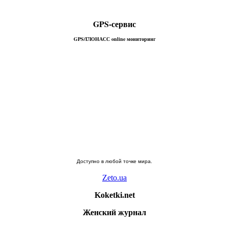
GPS-сервис
GPS/ГЛОНАСС online мониторинг
Доступно в
любой
точке мира.
Zeto.ua
Koketki.net
Женский журнал