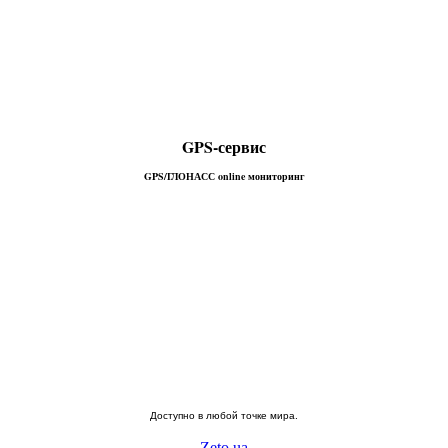
GPS-сервис
GPS/ГЛОНАСС online мониторинг
Доступно в
любой
точке мира.
Zeto.ua