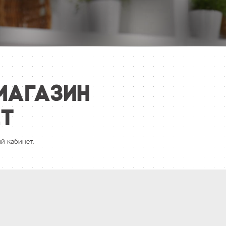
магазин
ет
й кабинет.