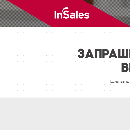
Запраш
в
Если вы в