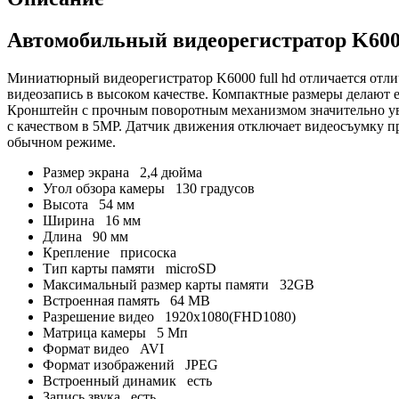
Автомобильный видеорегистратор K6000
Миниатюрный видеорегистратор K6000 full hd отличается отл
видеозапись в высоком качестве. Компактные размеры делают 
Кронштейн с прочным поворотным механизмом значительно ув
с качеством в 5MP. Датчик движения отключает видеосъумку п
обычном режиме.
Размер экрана 2,4 дюйма
Угол обзора камеры
130 градусов
Высота 54 мм
Ширина 16 мм
Длина 90 мм
Крепление присоска
Тип карты памяти microSD
Максимальный размер карты памяти 32GB
Встроенная память 64 MB
Разрешение видео 1920x1080(FHD1080)
Матрица камеры 5 Мп
Формат видео AVI
Формат изображений JPEG
Встроенный динамик есть
Запись звука есть