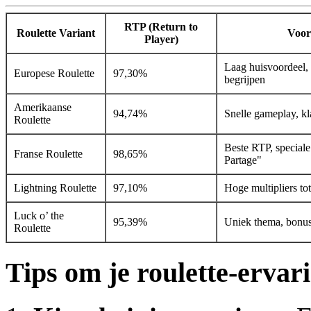
RTP (Return to
Roulette Variant
Voor
Player)
Laag huisvoordeel,
Europese Roulette
97,30%
begrijpen
Amerikaanse
94,74%
Snelle gameplay, kl
Roulette
Beste RTP, speciale
Franse Roulette
98,65%
Partage"
Lightning Roulette
97,10%
Hoge multipliers tot
Luck o’ the
95,39%
Uniek thema, bonus
Roulette
Tips om je roulette‑ervar