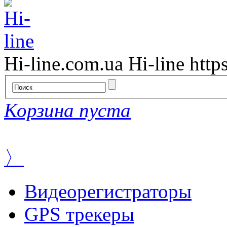
Hi-line.com.ua
Hi-line
http
Корзина пуста
〉
Видеорегистраторы
GPS трекеры