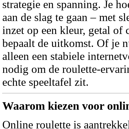
strategie en spanning. Je ho
aan de slag te gaan – met sl
inzet op een kleur, getal of
bepaalt de uitkomst. Of je n
alleen een stabiele interne
nodig om de roulette‑ervarin
echte speeltafel zit.
Waarom kiezen voor onlin
Online roulette is aantrekke